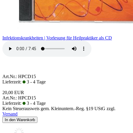
Infektionskrankheiten | Vorlesung für Heilpraktiker als CD
Art.Nr.: HPCD15
Lieferzeit:
3 - 4 Tage
20,00 EUR
Art.Nr.: HPCD15
Lieferzeit:
3 - 4 Tage
Kein Steuerausweis gem. Kleinuntern.-Reg. §19 UStG zzgl.
Versand
In den Warenkorb