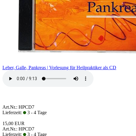
Leber, Galle, Pankreas | Vorlesung für Heilpraktiker als CD
Art.Nr.: HPCD7
Lieferzeit:
3 - 4 Tage
15,00 EUR
Art.Nr.: HPCD7
Lieferzeit:
3 - 4 Tage