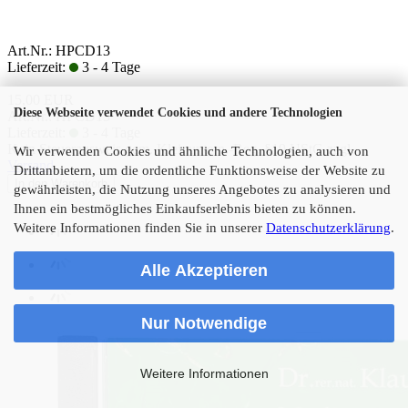
Art.Nr.: HPCD13
Lieferzeit:
3 - 4 Tage
15,00 EUR
Diese Webseite verwendet Cookies und andere Technologien
Art.Nr.: HPCD13
Lieferzeit:
3 - 4 Tage
Kein Steuerausweis gem. Kleinuntern.-Reg. §19 UStG zzgl.
Wir verwenden Cookies und ähnliche Technologien, auch von
Versand
Drittanbietern, um die ordentliche Funktionsweise der Website zu
In den Warenkorb
gewährleisten, die Nutzung unseres Angebotes zu analysieren und
Ihnen ein bestmögliches Einkaufserlebnis bieten zu können.
Weitere Informationen finden Sie in unserer
Datenschutzerklärung
.
Alle Akzeptieren
Nur Notwendige
Weitere Informationen