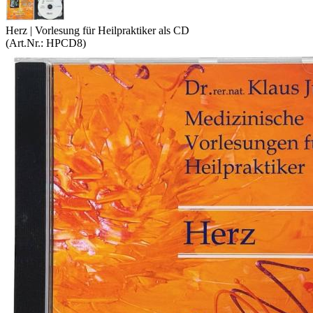
Herz | Vorlesung für Heilpraktiker als CD
(Art.Nr.:
HPCD8
)