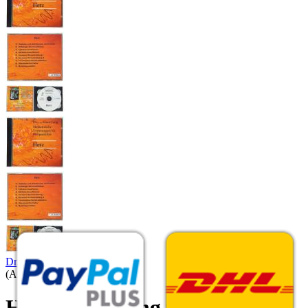
Dr. rer. nat. Klaus Jung
(Art.Nr.:
HPCD8
)
Herz | Vorlesung für