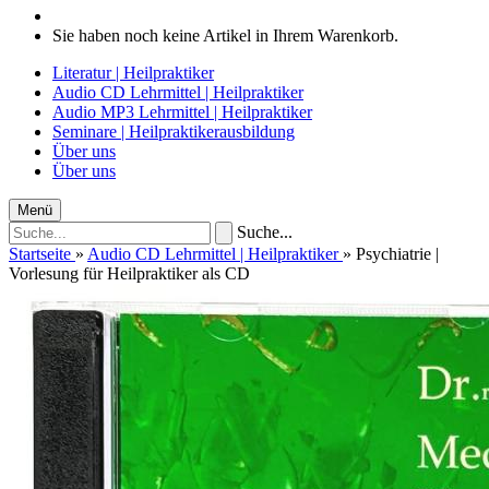
Sie haben noch keine Artikel in Ihrem Warenkorb.
Literatur | Heilpraktiker
Audio CD Lehrmittel | Heilpraktiker
Audio MP3 Lehrmittel | Heilpraktiker
Seminare | Heilpraktikerausbildung
Über uns
Über uns
Menü
Suche...
Startseite
»
Audio CD Lehrmittel | Heilpraktiker
»
Psychiatrie |
Vorlesung für Heilpraktiker als CD