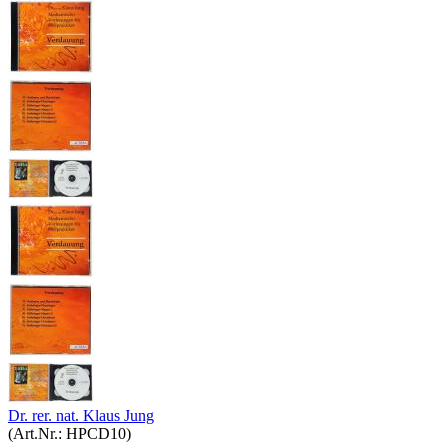
Dr. rer. nat. Klaus Jung
(Art.Nr.:
HPCD10
)