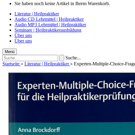
Sie haben noch keine Artikel in Ihrem Warenkorb.
Literatur | Heilpraktiker
Audio CD Lehrmittel | Heilpraktiker
Audio MP3 Lehrmittel | Heilpraktiker
Seminare | Heilpraktikerausbildung
Über uns
Über uns
Menü
Suche...
Startseite
»
Literatur | Heilpraktiker
»
Experten-Multiple-Choice-Frage