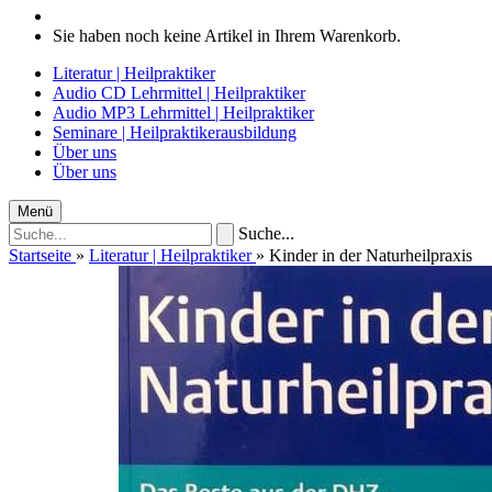
Sie haben noch keine Artikel in Ihrem Warenkorb.
Literatur | Heilpraktiker
Audio CD Lehrmittel | Heilpraktiker
Audio MP3 Lehrmittel | Heilpraktiker
Seminare | Heilpraktikerausbildung
Über uns
Über uns
Menü
Suche...
Startseite
»
Literatur | Heilpraktiker
»
Kinder in der Naturheilpraxis