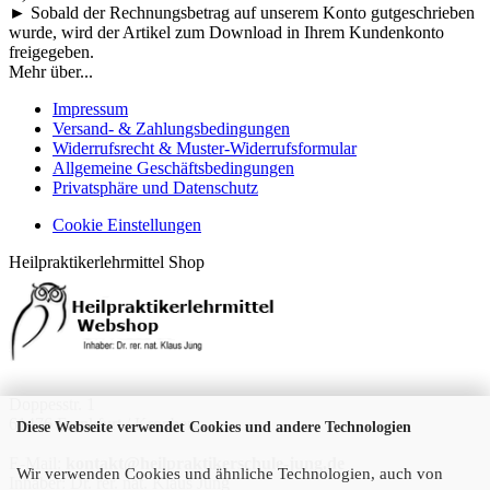
► Sobald der Rechnungsbetrag auf unserem Konto gutgeschrieben
wurde, wird der Artikel zum Download in Ihrem Kundenkonto
freigegeben.
Mehr über...
Impressum
Versand- & Zahlungsbedingungen
Widerrufsrecht & Muster-Widerrufsformular
Allgemeine Geschäftsbedingungen
Privatsphäre und Datenschutz
Cookie Einstellungen
Heilpraktikerlehrmittel Shop
Doppesstr. 1
61476 Frankfurt / Kronberg
Diese Webseite verwendet Cookies und andere Technologien
E-Mail:
kontakt@heilpraktikerschule-jung.de
Wir verwenden Cookies und ähnliche Technologien, auch von
Inhaber: Dr. rer. nat. Klaus Jung