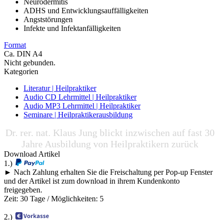
Neurodermitis
ADHS und Entwicklungsauffälligkeiten
Angststörungen
Infekte und Infektanfälligkeiten
Format
Ca. DIN A4
Nicht gebunden.
Kategorien
Literatur | Heilpraktiker
Audio CD Lehrmittel | Heilpraktiker
Audio MP3 Lehrmittel | Heilpraktiker
Seminare | Heilpraktikerausbildung
Dr. rer. nat. Klaus Jung blickt inzwischen auf fast 30
Jahre Ausbildung von Heilpraktikern zurück
Download Artikel
1.)
► Nach Zahlung erhalten Sie die Freischaltung per Pop-up Fenster
und der Artikel ist zum download in ihrem Kundenkonto
freigegeben.
Zeit: 30 Tage / Möglichkeiten: 5
2.)