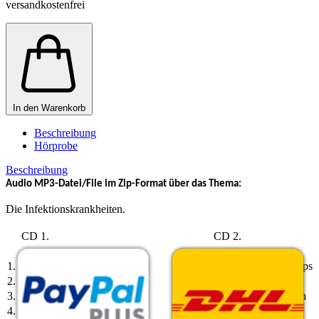
versandkostenfrei
In den Warenkorb
Beschreibung
Hörprobe
Beschreibung
Audio MP3-Datei/File im Zip-Format über das Thema:
Die Infektionskrankheiten.
CD 1.
CD 2.
1.
Botulismus, Cholera
1.
Keuchhusten, Mumps
2.
Diphttherie, HSE
2.
Scabies, Scharlach
3.
HUS, Masern
3.
Röteln, Windpocken
4.
Meningitis, Milzbrand
4.
Tetanus, Gasbrand