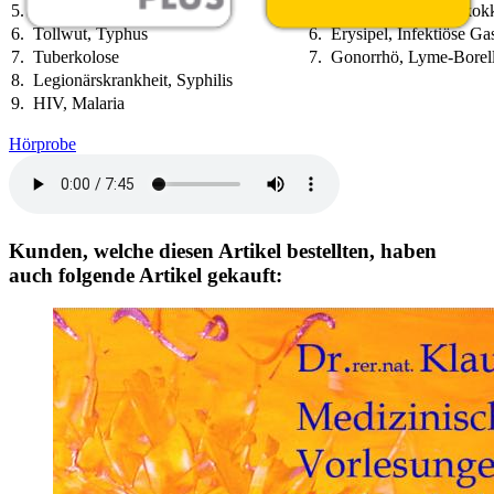
5.
Poliomyelitis, Pest
5.
Brucellose, Echinokok
6.
Tollwut, Typhus
6.
Erysipel, Infektiöse Gas
7.
Tuberkolose
7.
Gonorrhö, Lyme-Borell
8.
Legionärskrankheit, Syphilis
9.
HIV, Malaria
Hörprobe
Kunden, welche diesen Artikel bestellten, haben
auch folgende Artikel gekauft: