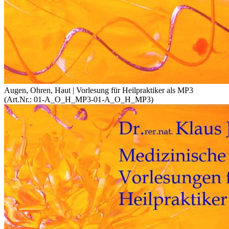
Augen, Ohren, Haut | Vorlesung für Heilpraktiker als MP3
(Art.Nr.:
01-A_O_H_MP3-01-A_O_H_MP3
)